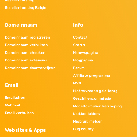
Reseller hosting
Reseller hosting Belgie
Domeinnaam
Info
Domeinnaam registreren
Contact
Domeinnaam verhuizen
Status
Domeinnaam checken
Nieuwspagina
Domeinnaam extensies
Blogpagina
Domeinnaam doorverwijzen
Forum
Affiliate programma
MVO
Email
Niet tevreden geld terug
Emailadres
Geschillencommissie
Webmail
Modelformulier herroeping
Email verhuizen
Klokkenluiders
Misbruik melden
Bug bounty
Websites & Apps