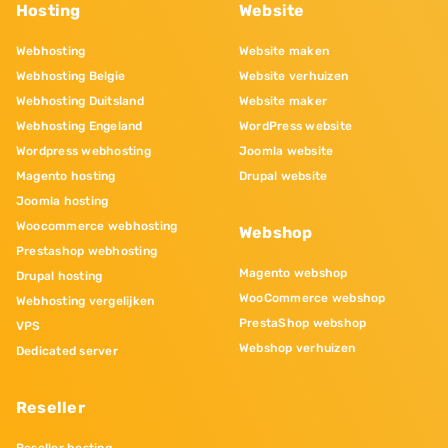
Hosting
Website
Webhosting
Website maken
Webhosting Belgie
Website verhuizen
Webhosting Duitsland
Website maker
Webhosting Engeland
WordPress website
Wordpress webhosting
Joomla website
Magento hosting
Drupal website
Joomla hosting
Woocommerce webhosting
Webshop
Prestashop webhosting
Magento webshop
Drupal hosting
WooCommerce webshop
Webhosting vergelijken
PrestaShop webshop
VPS
Webshop verhuizen
Dedicated server
Reseller