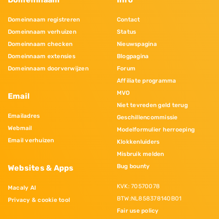
Domeinnaam registreren
Contact
Domeinnaam verhuizen
Status
Domeinnaam checken
Nieuwspagina
Domeinnaam extensies
Blogpagina
Domeinnaam doorverwijzen
Forum
Affiliate programma
MVO
Email
Niet tevreden geld terug
Emailadres
Geschillencommissie
Webmail
Modelformulier herroeping
Email verhuizen
Klokkenluiders
Misbruik melden
Bug bounty
Websites & Apps
KVK: 70570078
Macaly AI
BTW:NL858378140B01
Privacy & cookie tool
Fair use policy