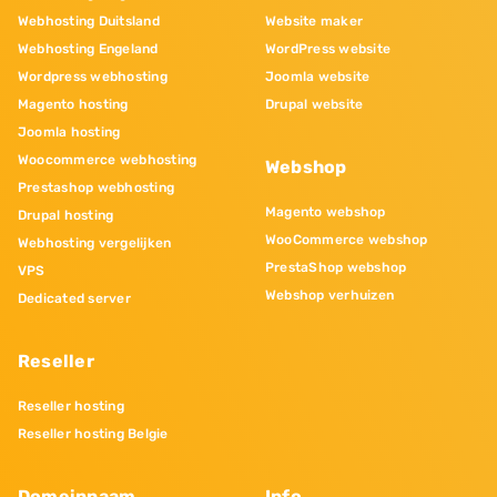
Webhosting Duitsland
Website maker
Webhosting Engeland
WordPress website
Wordpress webhosting
Joomla website
Magento hosting
Drupal website
Joomla hosting
Woocommerce webhosting
Webshop
Prestashop webhosting
Magento webshop
Drupal hosting
WooCommerce webshop
Webhosting vergelijken
PrestaShop webshop
VPS
Webshop verhuizen
Dedicated server
Reseller
Reseller hosting
Reseller hosting Belgie
Domeinnaam
Info