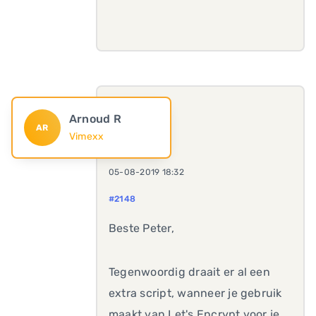
Arnoud R
AR
Vimexx
05-08-2019 18:32
#2148
Beste Peter,
Tegenwoordig draait er al een
extra script, wanneer je gebruik
maakt van Let's Encrypt voor je