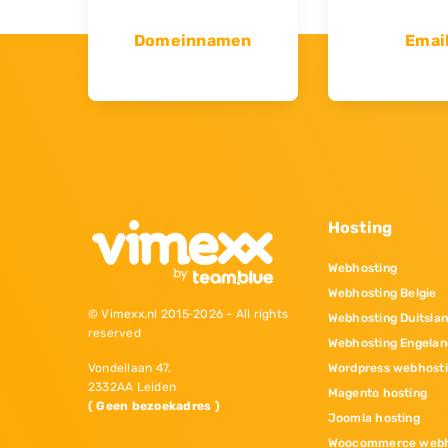
Domeinnamen
Emai
Hosting
Webhosting
Webhosting Belgie
© Vimexx.nl 2015‐2026 - All rights
Webhosting Duitsla
reserved
Webhosting Engelan
Wordpress webhost
Vondellaan 47,
2332AA Leiden
Magento hosting
( Geen bezoekadres )
Joomla hosting
Woocommerce webh