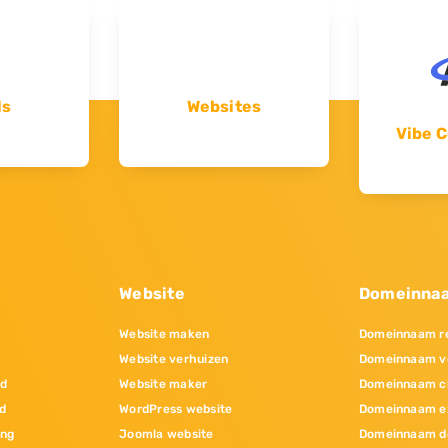
ls
Websites
Vibe C
Website
Domeinna
Website maken
Domeinnaam re
Website verhuizen
Domeinnaam v
nd
Website maker
Domeinnaam c
d
WordPress website
Domeinnaam e
ing
Joomla website
Domeinnaam d