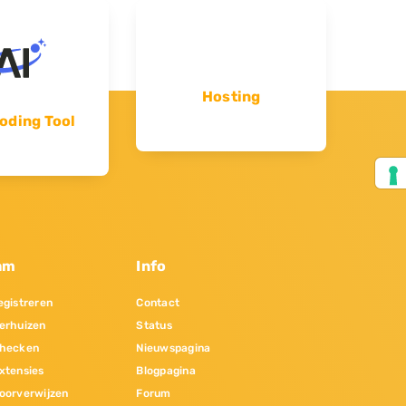
Hosting
oding Tool
am
Info
gistreren
Contact
erhuizen
Status
hecken
Nieuwspagina
xtensies
Blogpagina
oorverwijzen
Forum