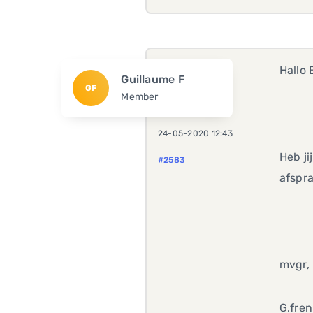
Hallo 
Guillaume F
GF
Member
24-05-2020 12:43
Heb ji
#2583
afspra
mvgr,
G.fren