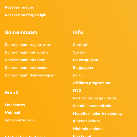
Reseller hosting
Reseller hosting Belgie
Domeinnaam
Info
Domeinnaam registreren
Contact
Domeinnaam verhuizen
Status
Domeinnaam checken
Nieuwspagina
Domeinnaam extensies
Blogpagina
Domeinnaam doorverwijzen
Forum
Affiliate programma
MVO
Email
Niet tevreden geld terug
Emailadres
Geschillencommissie
Webmail
Modelformulier herroeping
Email verhuizen
Klokkenluiders
Misbruik melden
Bug bounty