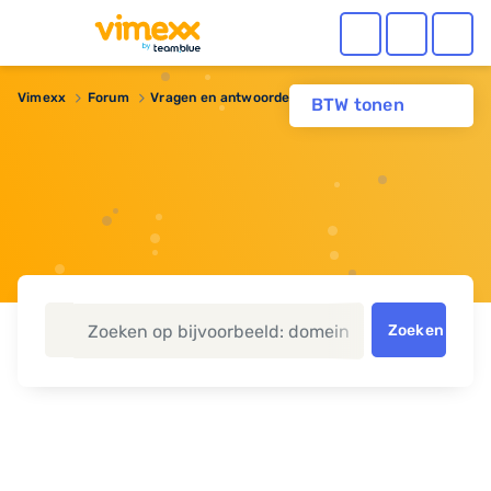
Vimexx
Forum
Vragen en antwoorden
cdn
BTW tonen
Zoeken