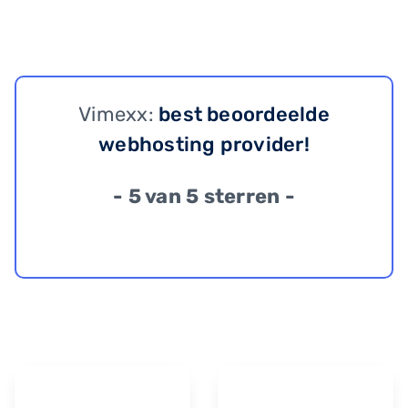
Vimexx:
best beoordeelde
webhosting provider!
- 5 van 5 sterren -