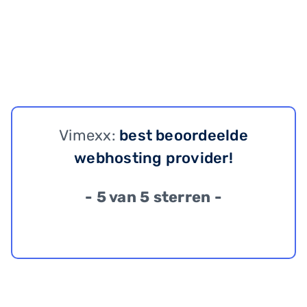
Vimexx:
best beoordeelde
webhosting provider!
- 5 van 5 sterren -