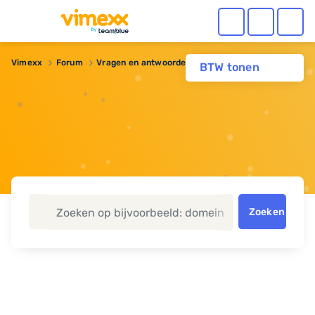
Vimexx
Forum
Vragen en antwoorden
Waar is mijn spam?
BTW tonen
Zoeken