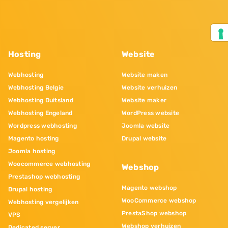
Hosting
Website
Webhosting
Website maken
Webhosting Belgie
Website verhuizen
Webhosting Duitsland
Website maker
Webhosting Engeland
WordPress website
Wordpress webhosting
Joomla website
Magento hosting
Drupal website
Joomla hosting
Woocommerce webhosting
Webshop
Prestashop webhosting
Magento webshop
Drupal hosting
WooCommerce webshop
Webhosting vergelijken
PrestaShop webshop
VPS
Webshop verhuizen
Dedicated server