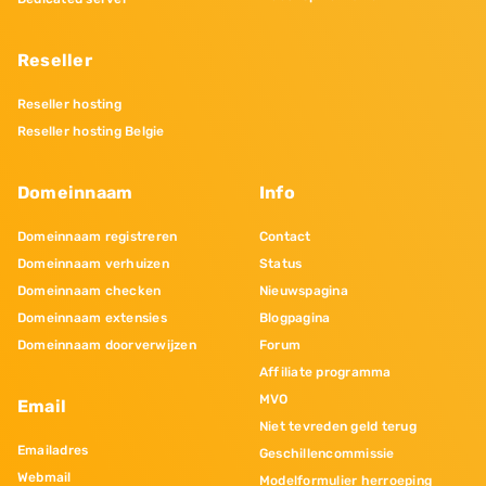
Reseller
Reseller hosting
Reseller hosting Belgie
Domeinnaam
Info
Domeinnaam registreren
Contact
Domeinnaam verhuizen
Status
Domeinnaam checken
Nieuwspagina
Domeinnaam extensies
Blogpagina
Domeinnaam doorverwijzen
Forum
Affiliate programma
MVO
Email
Niet tevreden geld terug
Emailadres
Geschillencommissie
Webmail
Modelformulier herroeping