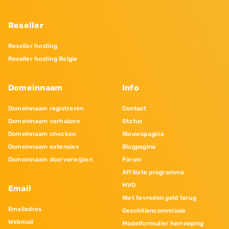
Reseller
Reseller hosting
Reseller hosting Belgie
Domeinnaam
Info
Domeinnaam registreren
Contact
Domeinnaam verhuizen
Status
Domeinnaam checken
Nieuwspagina
Domeinnaam extensies
Blogpagina
Domeinnaam doorverwijzen
Forum
Affiliate programma
MVO
Email
Niet tevreden geld terug
Emailadres
Geschillencommissie
Webmail
Modelformulier herroeping