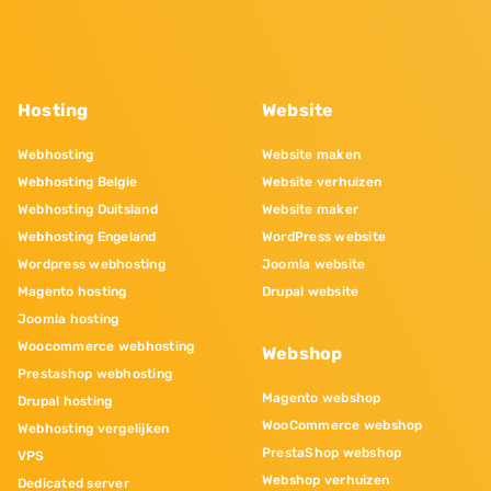
Hosting
Website
Webhosting
Website maken
Webhosting Belgie
Website verhuizen
Webhosting Duitsland
Website maker
Webhosting Engeland
WordPress website
Wordpress webhosting
Joomla website
Magento hosting
Drupal website
Joomla hosting
Woocommerce webhosting
Webshop
Prestashop webhosting
Magento webshop
Drupal hosting
WooCommerce webshop
Webhosting vergelijken
PrestaShop webshop
VPS
Webshop verhuizen
Dedicated server