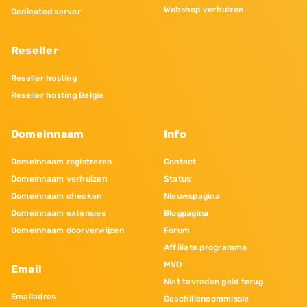
Webshop verhuizen
Dedicated server
Reseller
Reseller hosting
Reseller hosting Belgie
Domeinnaam
Info
Domeinnaam registreren
Contact
Domeinnaam verhuizen
Status
Domeinnaam checken
Nieuwspagina
Domeinnaam extensies
Blogpagina
Domeinnaam doorverwijzen
Forum
Affiliate programma
MVO
Email
Niet tevreden geld terug
Emailadres
Geschillencommissie