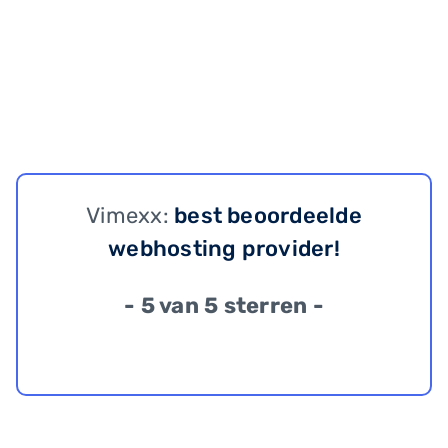
Vimexx:
best beoordeelde
webhosting provider!
- 5 van 5 sterren -