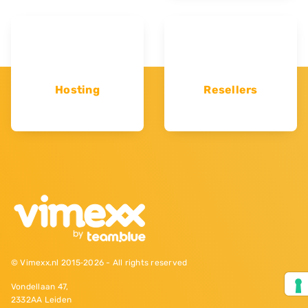
Hosting
Resellers
© Vimexx.nl 2015‐2026 - All rights reserved
Vondellaan 47,
2332AA Leiden