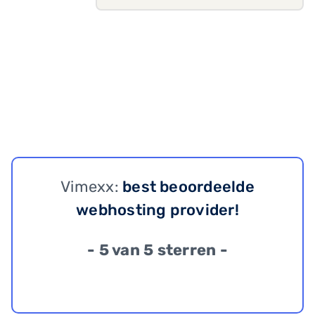
Vimexx:
best beoordeelde
webhosting provider!
- 5 van 5 sterren -