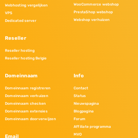
WooCommerce webshop
Webhosting vergelijken
PrestaShop webshop
VPS
Webshop verhuizen
Dedicated server
Reseller
Reseller hosting
Reseller hosting Belgie
Domeinnaam
Info
Domeinnaam registreren
Contact
Domeinnaam verhuizen
Status
Domeinnaam checken
Nieuwspagina
Domeinnaam extensies
Blogpagina
Domeinnaam doorverwijzen
Forum
Affiliate programma
MVO
Email