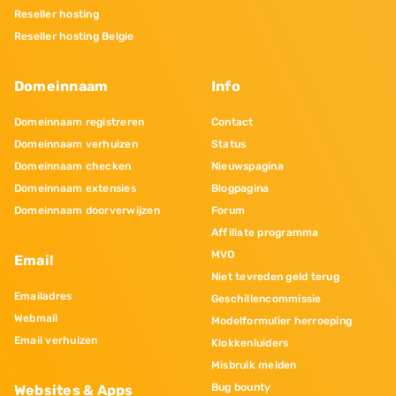
Reseller hosting
Reseller hosting Belgie
Domeinnaam
Info
Domeinnaam registreren
Contact
Domeinnaam verhuizen
Status
Domeinnaam checken
Nieuwspagina
Domeinnaam extensies
Blogpagina
Domeinnaam doorverwijzen
Forum
Affiliate programma
MVO
Email
Niet tevreden geld terug
Emailadres
Geschillencommissie
Webmail
Modelformulier herroeping
Email verhuizen
Klokkenluiders
Misbruik melden
Bug bounty
Websites & Apps