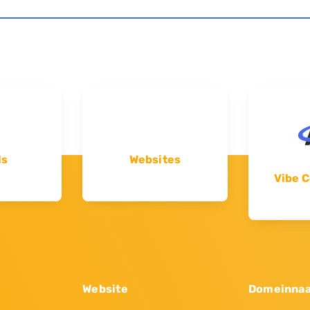
ls
Websites
Vibe C
Website
Domeinna