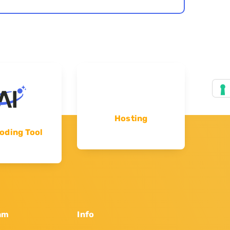
Hosting
oding Tool
am
Info