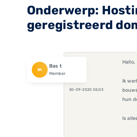
Onderwerp: Hostin
geregistreerd do
Hallo,
Bas t
Bt
Member
Ik wer
bouwen
30-09-2020 05:03
hun d
Is al