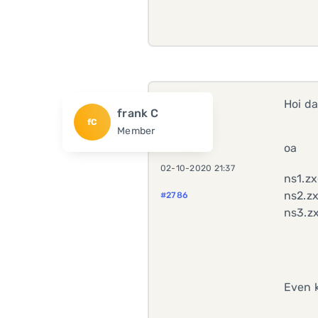
Hoi da
frank C
fC
Member
oa
02-10-2020 21:37
ns1.zx
ns2.zx
#2786
ns3.zx
Even k