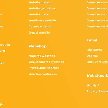
Website maken
Domeinnaam re
Website verhuizen
Domeinnaam v
nd
Website maker
Domeinnaam c
d
WordPress website
Domeinnaam e
ing
Joomla website
Domeinnaam d
Drupal website
Email
osting
Webshop
Emailadres
ting
Magento webshop
Webmail
WooCommerce webshop
Email verhuize
ken
PrestaShop webshop
Webshop verhuizen
Websites 
Macaly AI
Privacy & cook
gie