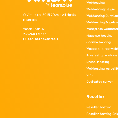
Webhosting
Webhosting Belgie
© Vimexx.nl 2015‐2026 - All rights
Webhosting Duitsla
reserved
Webhosting Engelan
Wordpress webhost
Vondellaan 47,
2332AA Leiden
Magento hosting
( Geen bezoekadres )
Joomla hosting
Woocommerce webh
Prestashop webhos
Drupal hosting
Webhosting vergelij
VPS
Dedicated server
Reseller
Reseller hosting
Reseller hosting Bel