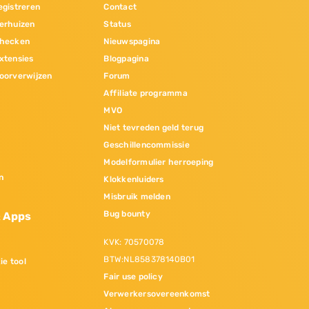
gistreren
Contact
erhuizen
Status
hecken
Nieuwspagina
xtensies
Blogpagina
oorverwijzen
Forum
Affiliate programma
MVO
Niet tevreden geld terug
Geschillencommissie
Modelformulier herroeping
n
Klokkenluiders
Misbruik melden
Bug bounty
& Apps
KVK: 70570078
BTW:NL858378140B01
ie tool
Fair use policy
Verwerkersovereenkomst