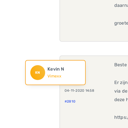
daarna
groet
Beste
Kevin N
KN
Vimexx
Er zij
via de
04-11-2020 14:58
deze h
#2810
https