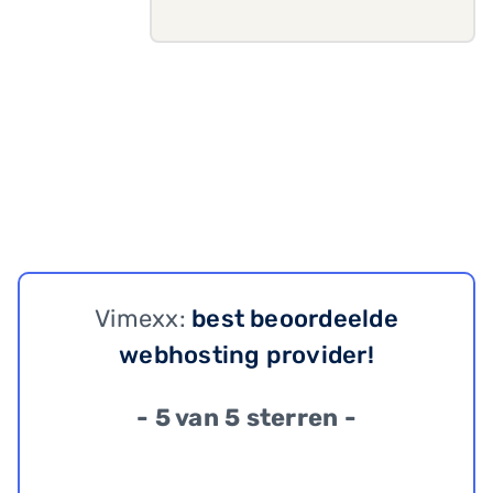
Vimexx:
best beoordeelde
webhosting provider!
- 5 van 5 sterren -