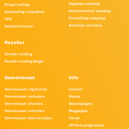
Magento webshop
Drupal hosting
WooCommerce webshop
Webhosting vergelijken
PrestaShop webshop
VPS
Webshop verhuizen
Dedicated server
Reseller
Reseller hosting
Reseller hosting Belgie
Domeinnaam
Info
Domeinnaam registreren
Contact
Domeinnaam verhuizen
Status
Domeinnaam checken
Nieuwspagina
Domeinnaam extensies
Blogpagina
Domeinnaam doorverwijzen
Forum
Affiliate programma