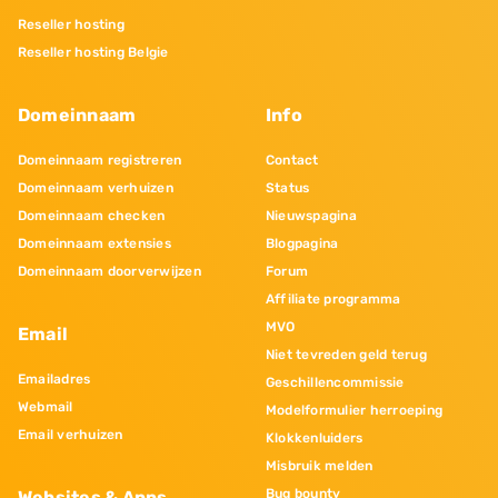
Reseller hosting
Reseller hosting Belgie
Domeinnaam
Info
Domeinnaam registreren
Contact
Domeinnaam verhuizen
Status
Domeinnaam checken
Nieuwspagina
Domeinnaam extensies
Blogpagina
Domeinnaam doorverwijzen
Forum
Affiliate programma
MVO
Email
Niet tevreden geld terug
Emailadres
Geschillencommissie
Webmail
Modelformulier herroeping
Email verhuizen
Klokkenluiders
Misbruik melden
Bug bounty
Websites & Apps