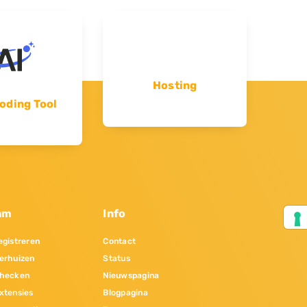
Hosting
oding Tool
am
Info
gistreren
Contact
erhuizen
Status
hecken
Nieuwspagina
xtensies
Blogpagina