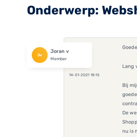
Onderwerp: Websh
Goede
Joran v
Jv
Member
Lang 
14-01-2021 18:15
Bij mi
goede
contr
De web
Shopp
nu is 