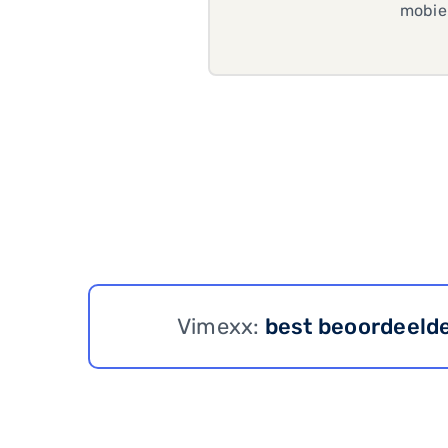
mobiel
Vimexx:
best beoordeeld