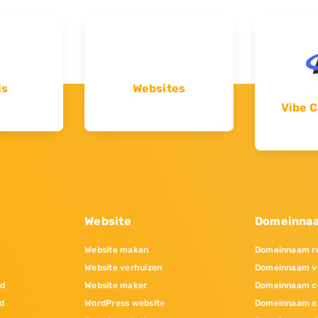
ls
Websites
Vibe C
Website
Domeinna
Website maken
Domeinnaam re
Website verhuizen
Domeinnaam v
nd
Website maker
Domeinnaam c
d
WordPress website
Domeinnaam e