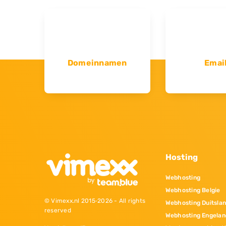
Domeinnamen
Emai
Hosting
Webhosting
Webhosting Belgie
© Vimexx.nl 2015‐2026 - All rights
Webhosting Duitsla
reserved
Webhosting Engelan