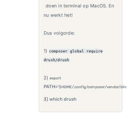
doen in terminal op MacOS. En
nu werkt het!
Dus volgorde:
1)
composer global require
drush/drush
2)
export
PATH=
"
$HOME
/.config/composer/vendor/bin:
3) which drush