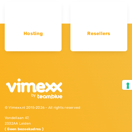
Hosting
Resellers
© Vimexx.nl 2015‐2026 - All rights reserved
Vondellaan 47,
2332AA Leiden
( Geen bezoekadres )