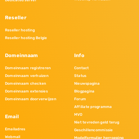
Dedicated server
Reseller
Reseller hosting
Reseller hosting Belgie
Domeinnaam
Info
Domeinnaam registreren
Contact
Domeinnaam verhuizen
Status
Domeinnaam checken
Nieuwspagina
Domeinnaam extensies
Blogpagina
Domeinnaam doorverwijzen
Forum
Affiliate programma
MVO
Email
Niet tevreden geld terug
Emailadres
Geschillencommissie
Webmail
Modelformulier herroeping