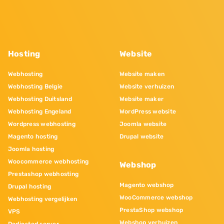
Hosting
Website
Webhosting
Website maken
Webhosting Belgie
Website verhuizen
Webhosting Duitsland
Website maker
Webhosting Engeland
WordPress website
Wordpress webhosting
Joomla website
Magento hosting
Drupal website
Joomla hosting
Woocommerce webhosting
Webshop
Prestashop webhosting
Magento webshop
Drupal hosting
WooCommerce webshop
Webhosting vergelijken
PrestaShop webshop
VPS
Webshop verhuizen