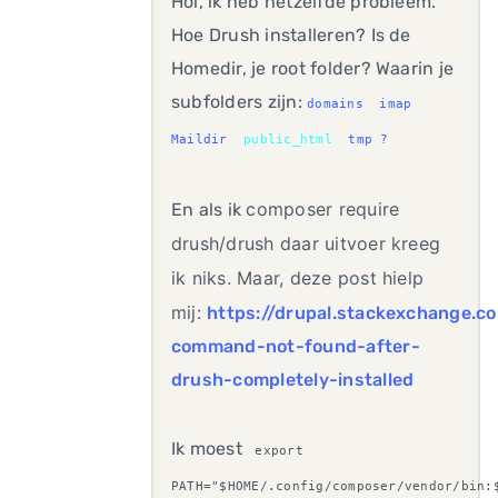
Hoi, ik heb hetzelfde probleem.
Hoe Drush installeren? Is de
Homedir, je root folder? Waarin je
subfolders zijn:
domains
imap
Maildir
public_html
tmp ?
composer require
En als ik
drush/drush daar uitvoer kreeg
ik niks. Maar, deze post hielp
mij:
https://drupal.stackexchange.c
command-not-found-after-
drush-completely-installed
Ik moest
export
PATH="$HOME/.config/composer/vendor/bin: