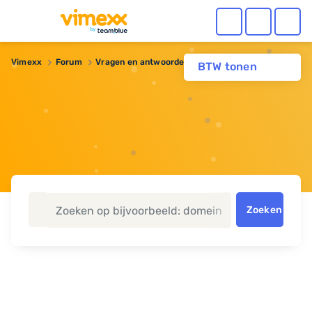
Vimexx
Forum
Vragen en antwoorden
Hoe Drush installeren?
BTW tonen
Zoeken