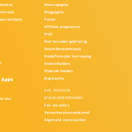
hecken
Nieuwspagina
xtensies
Blogpagina
oorverwijzen
Forum
Affiliate programma
MVO
Niet tevreden geld terug
Geschillencommissie
Modelformulier herroeping
n
Klokkenluiders
Misbruik melden
Bug bounty
& Apps
KVK: 70570078
BTW:NL858378140B01
ie tool
Fair use policy
Verwerkersovereenkomst
Algemene voorwaarden