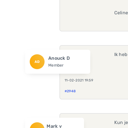
Celine
Ik heb
Anouck D
AD
Member
11-02-2021 19:59
#2948
Kun je
Mark v