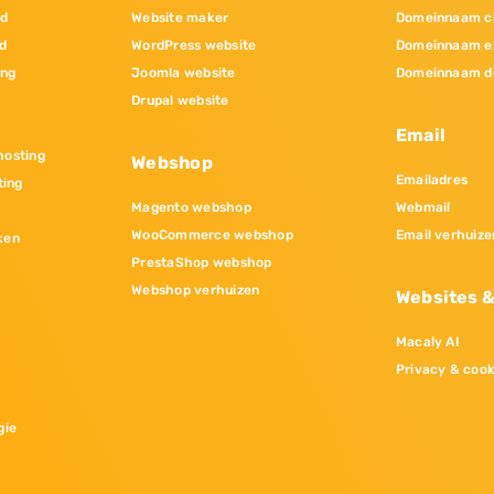
nd
Website maker
Domeinnaam c
d
WordPress website
Domeinnaam e
ing
Joomla website
Domeinnaam d
Drupal website
Email
osting
Webshop
Emailadres
ting
Magento webshop
Webmail
WooCommerce webshop
Email verhuize
ken
PrestaShop webshop
Webshop verhuizen
Websites 
Macaly AI
Privacy & cook
gie