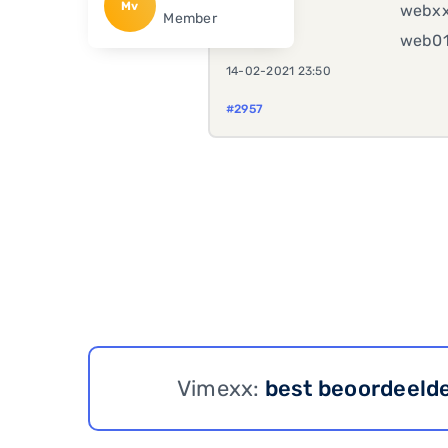
Mv
webxxx
Member
web011
14-02-2021 23:50
#2957
Vimexx:
best beoordeeld