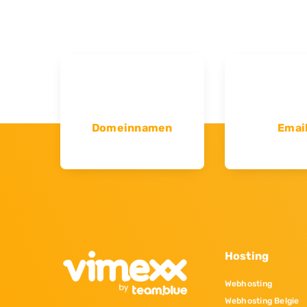
Domeinnamen
Emai
Hosting
Webhosting
Webhosting Belgie