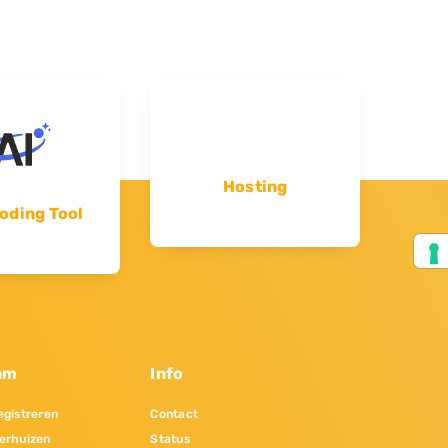
Hosting
oding Tool
am
Info
gistreren
Contact
erhuizen
Status