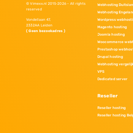
© Vimexx.nl 2015‐2026 - All rights
Webhosting Duitsla
reserved
Webhosting Engelan
Wordpress webhost
Vondellaan 47,
2332AA Leiden
Magento hosting
( Geen bezoekadres )
Joomla hosting
Woocommerce webh
Prestashop webhos
Drupal hosting
Webhosting vergelij
VPS
Dedicated server
Reseller
Reseller hosting
Reseller hosting Bel