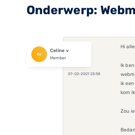
Onderwerp: Webm
Hi all
Celine v
Cv
Member
Ik ben
webmai
07-02-2021 23:38
ik een
kom ik
Zou i
Bedank