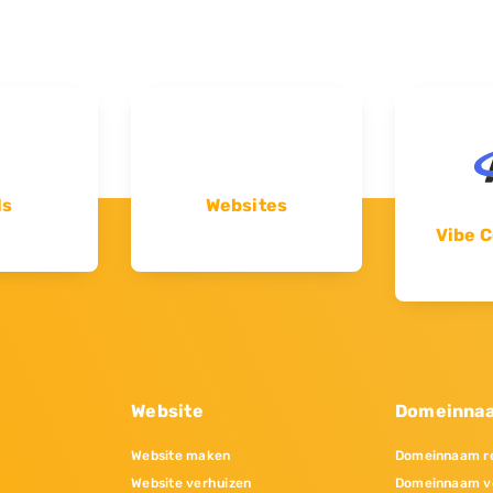
ls
Websites
Vibe C
Website
Domeinna
Website maken
Domeinnaam re
Website verhuizen
Domeinnaam v