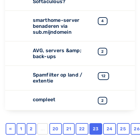
Softaculous?
smarthome-server
4
benaderen via
sub.mijndomein
AVG, servers &amp;
2
back-ups
Spamfilter op land /
12
extentie
compleet
2
«
1
2
...
20
21
22
23
24
25
26