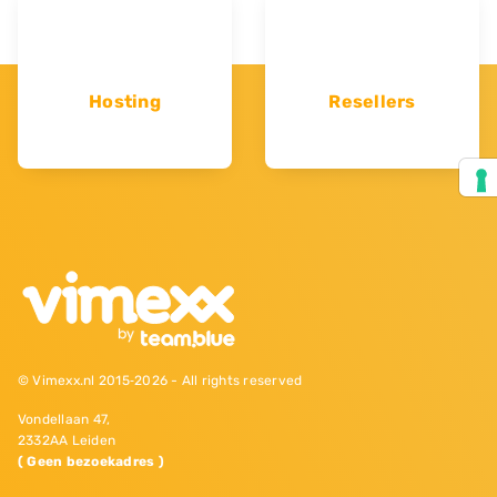
Hosting
Resellers
© Vimexx.nl 2015‐2026 - All rights reserved
Vondellaan 47,
2332AA Leiden
( Geen bezoekadres )