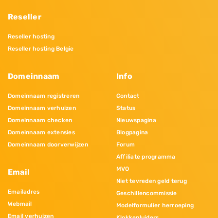
Reseller
Reseller hosting
Reseller hosting Belgie
Domeinnaam
Info
Domeinnaam registreren
Contact
Domeinnaam verhuizen
Status
Domeinnaam checken
Nieuwspagina
Domeinnaam extensies
Blogpagina
Domeinnaam doorverwijzen
Forum
Affiliate programma
MVO
Email
Niet tevreden geld terug
Emailadres
Geschillencommissie
Webmail
Modelformulier herroeping
Email verhuizen
Klokkenluiders