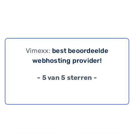
Vimexx:
best beoordeelde
webhosting provider!
- 5 van 5 sterren -