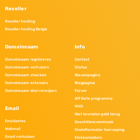
Reseller
Reseller hosting
Reseller hosting Belgie
Domeinnaam
Info
Domeinnaam registreren
Contact
Domeinnaam verhuizen
Status
Domeinnaam checken
Nieuwspagina
Domeinnaam extensies
Blogpagina
Domeinnaam doorverwijzen
Forum
Affiliate programma
MVO
Email
Niet tevreden geld terug
Emailadres
Geschillencommissie
Webmail
Modelformulier herroeping
Email verhuizen
Klokkenluiders