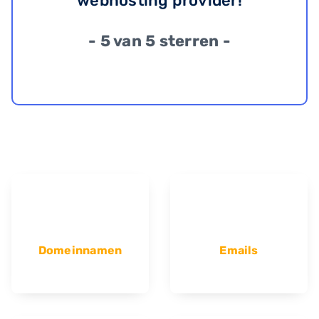
webhosting provider!
- 5 van 5 sterren -
Domeinnamen
Emails