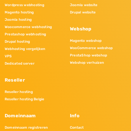
Wordpress webhosting
Joomla website
Magento hosting
Drupal website
Joomla hosting
Woocommerce webhosting
Webshop
Prestashop webhosting
Magento webshop
Drupal hosting
WooCommerce webshop
Webhosting vergelijken
PrestaShop webshop
VPS
Webshop verhuizen
Dedicated server
Reseller
Reseller hosting
Reseller hosting Belgie
Domeinnaam
Info
Domeinnaam registreren
Contact