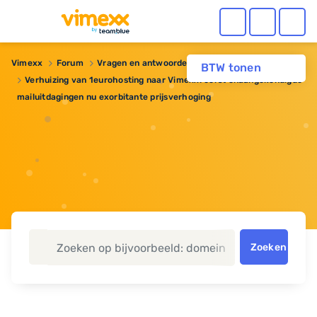
Vimexx
Forum
Vragen en antwoorden
Webhosting
BTW tonen
Verhuizing van 1eurohosting naar Vimexx: eerst onaangekondigde
mailuitdagingen nu exorbitante prijsverhoging
Zoeken