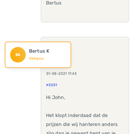
Bertus
Bertus K
BK
Vimexx
31-08-2021 17:43
#3251
Hi John,
Het klopt inderdaad dat de
prijzen die wij hanteren anders
zijn dan je gewent bent van je