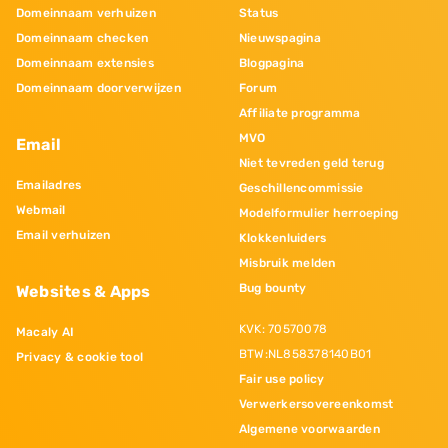
Domeinnaam verhuizen
Status
Domeinnaam checken
Nieuwspagina
Domeinnaam extensies
Blogpagina
Domeinnaam doorverwijzen
Forum
Affiliate programma
MVO
Email
Niet tevreden geld terug
Emailadres
Geschillencommissie
Webmail
Modelformulier herroeping
Email verhuizen
Klokkenluiders
Misbruik melden
Bug bounty
Websites & Apps
KVK: 70570078
Macaly AI
BTW:NL858378140B01
Privacy & cookie tool
Fair use policy
Verwerkersovereenkomst
Algemene voorwaarden