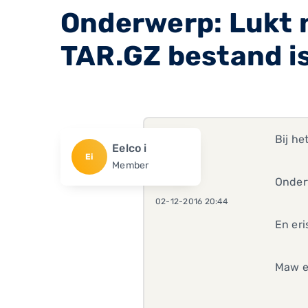
Onderwerp: Lukt 
TAR.GZ bestand is
Bij he
Eelco i
Ei
Member
Ondert
02-12-2016 20:44
En eri
Maw er