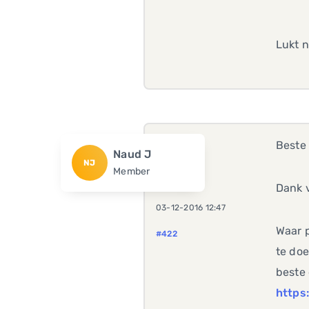
Lukt n
Beste 
Naud J
NJ
Member
Dank v
03-12-2016 12:47
Waar p
#422
te doe
beste 
https