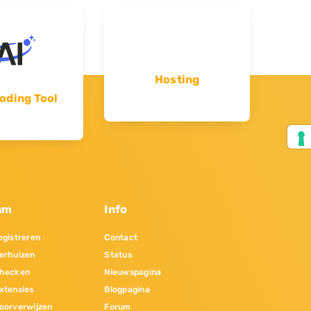
Hosting
oding Tool
am
Info
gistreren
Contact
erhuizen
Status
hecken
Nieuwspagina
xtensies
Blogpagina
oorverwijzen
Forum