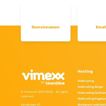
Domeinnamen
Emai
Hosting
Webhosting
Webhosting Belgie
© Vimexx.nl 2015‐2026 - All rights
Webhosting Duitsla
reserved
Webhosting Engelan
Wordpress webhost
Vondellaan 47,