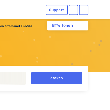
Support
BTW tonen
n errors met FileZilla
Zoeken