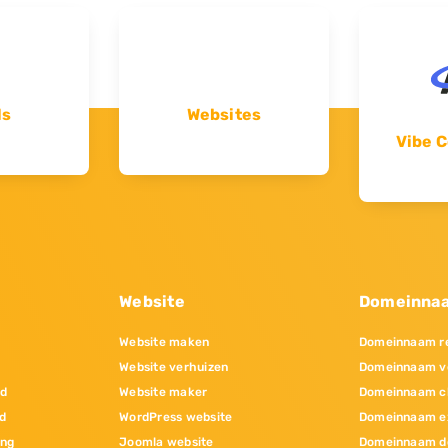
ls
Websites
Vibe C
Website
Domeinna
Website maken
Domeinnaam re
Website verhuizen
Domeinnaam v
nd
Website maker
Domeinnaam c
d
WordPress website
Domeinnaam e
ing
Joomla website
Domeinnaam d