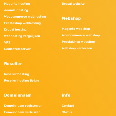
Magento hosting
Drupal website
Joomla hosting
Woocommerce webhosting
Webshop
Prestashop webhosting
Magento webshop
Drupal hosting
WooCommerce webshop
Webhosting vergelijken
PrestaShop webshop
VPS
Webshop verhuizen
Dedicated server
Reseller
Reseller hosting
Reseller hosting Belgie
Domeinnaam
Info
Domeinnaam registreren
Contact
Domeinnaam verhuizen
Status