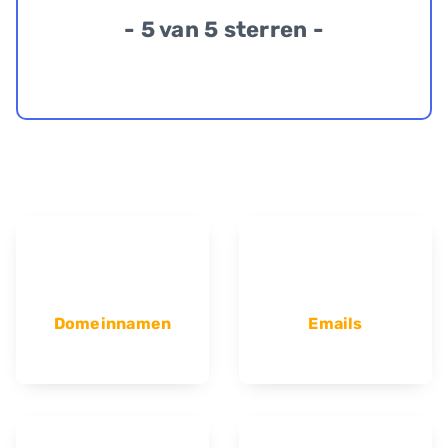
- 5 van 5 sterren -
Domeinnamen
Emails