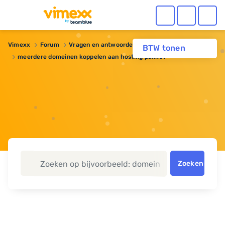
Vimexx
Forum
Vragen en antwoorden
Webhosting
BTW tonen
meerdere domeinen koppelen aan hosting pakket
Zoeken