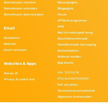
Domeinnaam checken
Nieuwspagina
Domeinnaam extensies
Blogpagina
Domeinnaam doorverwijzen
Forum
Affiliate programma
MVO
Email
Niet tevreden geld terug
Emailadres
Geschillencommissie
Webmail
Modelformulier herroeping
Email verhuizen
Klokkenluiders
Misbruik melden
Bug bounty
Websites & Apps
KVK: 70570078
Macaly AI
BTW:NL858378140B01
Privacy & cookie tool
Fair use policy
Verwerkersovereenkomst
Algemene voorwaarden