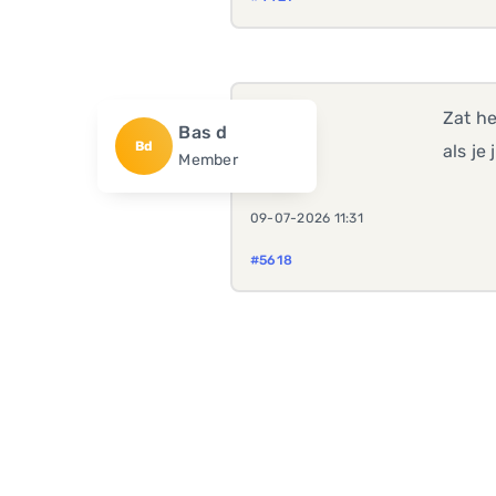
Zat he
Bas d
Bd
als je
Member
09-07-2026 11:31
#5618