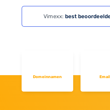
Vimexx:
best beoordeeld
Domeinnamen
Emai