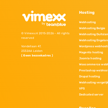
Hosting
Webhosting
Webhosting Belgie
© Vimexx.nl 2015‐2026 - All rights
Webhosting Duitsla
reserved
Webhosting Engelan
Wordpress webhost
Vondellaan 47,
2332AA Leiden
Magento hosting
( Geen bezoekadres )
Joomla hosting
Woocommerce webh
Prestashop webhos
Drupal hosting
Webhosting vergelij
VPS
Dedicated server