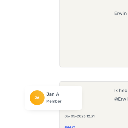
Erwin
Ik heb
Jan A
JA
@Erwin
Member
06-05-2023 12:31
#4421