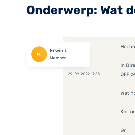
Onderwerp: Wat d
Hoi ho
Erwin L
EL
Member
In Di
OFF z
29-09-2022 17:25
Wat ho
Kortom
Gr.