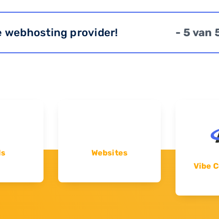
e webhosting provider!
- 5 van 
ls
Websites
Vibe C