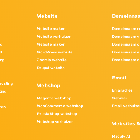
Website
Domeinna
Website maken
Domeinnaam re
Website verhuizen
Domeinnaam v
nd
Website maker
Domeinnaam c
d
WordPress website
Domeinnaam e
ing
Joomla website
Domeinnaam d
Drupal website
Email
osting
Webshop
Emailadres
ting
Magento webshop
Webmail
WooCommerce webshop
Email verhuize
ken
PrestaShop webshop
Webshop verhuizen
Websites 
Macaly AI