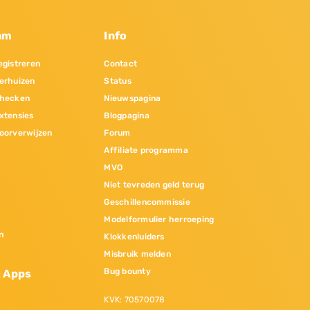
am
Info
gistreren
Contact
erhuizen
Status
hecken
Nieuwspagina
xtensies
Blogpagina
oorverwijzen
Forum
Affiliate programma
MVO
Niet tevreden geld terug
Geschillencommissie
Modelformulier herroeping
n
Klokkenluiders
Misbruik melden
Bug bounty
& Apps
KVK: 70570078