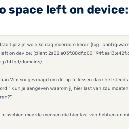
 space left on device:
tste tijd zijn we elke dag meerdere keren [log_config:war
left on device: [client 2a02:a03f:88df:c00:194f:ea13:e42f
log/httpd/domains/
 aan Vimexx gevraagd om dit op te lossen daar het steeds
ord " Kun je aangeven waarom jij hier last van zou moete
eren?"
er misschien meerde mensen die hier last van hebben en m