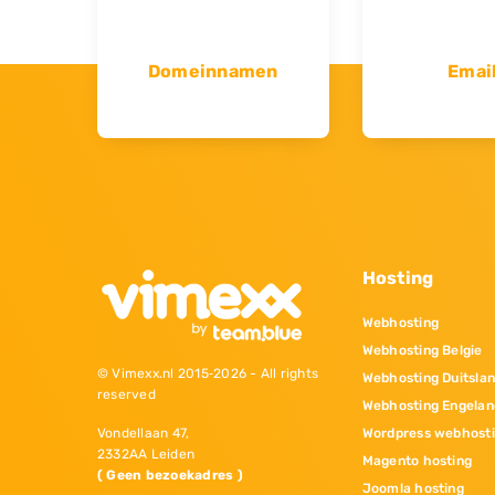
Domeinnamen
Emai
Hosting
Webhosting
Webhosting Belgie
© Vimexx.nl 2015‐2026 - All rights
Webhosting Duitsla
reserved
Webhosting Engelan
Wordpress webhost
Vondellaan 47,
2332AA Leiden
Magento hosting
( Geen bezoekadres )
Joomla hosting