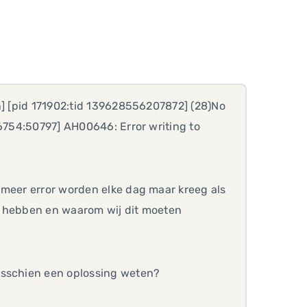
n] [pid 171902:tid 139628556207872] (28)No
:6754:50797] AH00646: Error writing to
 meer error worden elke dag maar kreeg als
n hebben en waarom wij dit moeten
isschien een oplossing weten?