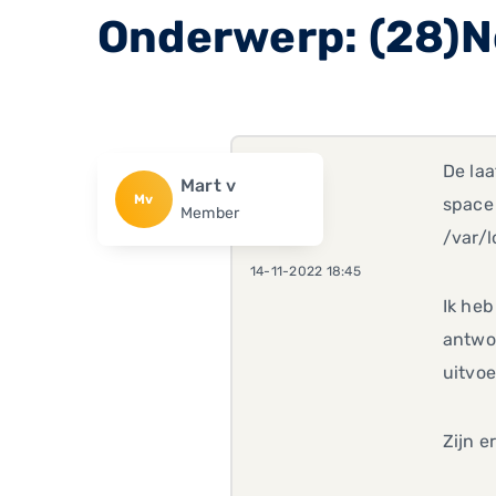
Onderwerp: (28)No
De laa
Mart v
Mv
space 
Member
/var/
14-11-2022 18:45
Ik heb
antwo
uitvo
Zijn 