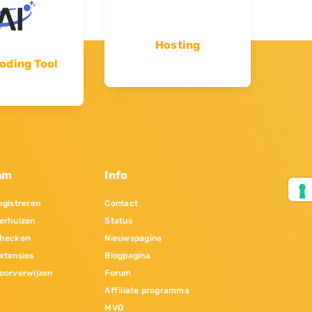
Hosting
oding Tool
am
Info
gistreren
Contact
erhuizen
Status
hecken
Nieuwspagina
xtensies
Blogpagina
oorverwijzen
Forum
Affiliate programma
MVO