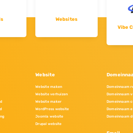
ls
Websites
Vibe C
Website
Domeinna
Website maken
Domeinnaam re
Website verhuizen
Domeinnaam v
nd
Website maker
Domeinnaam c
d
WordPress website
Domeinnaam e
ing
Joomla website
Domeinnaam d
Drupal website