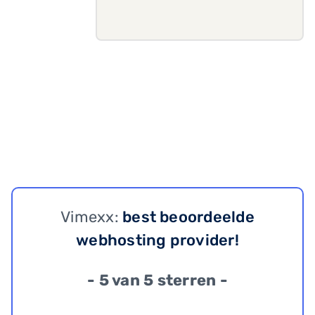
Vimexx:
best beoordeelde
webhosting provider!
- 5 van 5 sterren -