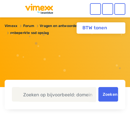
Vimexx
Forum
Vragen en antwoorden
Webhosting
BTW tonen
onbeperkte ssd opslag
Zoeken