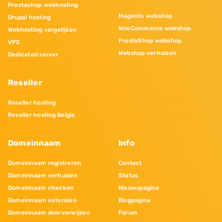
Prestashop webhosting
Magento webshop
Drupal hosting
WooCommerce webshop
Webhosting vergelijken
PrestaShop webshop
VPS
Webshop verhuizen
Dedicated server
Reseller
Reseller hosting
Reseller hosting Belgie
Domeinnaam
Info
Domeinnaam registreren
Contact
Domeinnaam verhuizen
Status
Domeinnaam checken
Nieuwspagina
Domeinnaam extensies
Blogpagina
Domeinnaam doorverwijzen
Forum