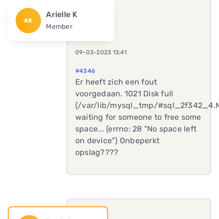
Arielle K
AK
Member
09-03-2023 13:41
#4346
Er heeft zich een fout
voorgedaan. 1021 Disk full
(/var/lib/mysql_tmp/#sql_2f342_4.M
waiting for someone to free some
space... (errno: 28 "No space left
on device") Onbeperkt
opslag????