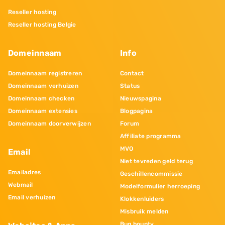
Reseller hosting
Reseller hosting Belgie
Domeinnaam
Info
Domeinnaam registreren
Contact
Domeinnaam verhuizen
Status
Domeinnaam checken
Nieuwspagina
Domeinnaam extensies
Blogpagina
Domeinnaam doorverwijzen
Forum
Affiliate programma
MVO
Email
Niet tevreden geld terug
Emailadres
Geschillencommissie
Webmail
Modelformulier herroeping
Email verhuizen
Klokkenluiders
Misbruik melden
Bug bounty