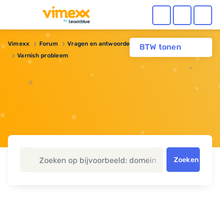
Vimexx
Forum
Vragen en antwoorden
Webhosting
BTW tonen
Varnish probleem
Zoeken