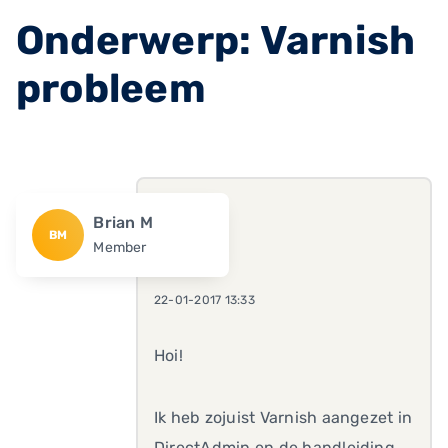
Onderwerp: Varnish
probleem
Brian M
BM
Member
22-01-2017 13:33
Hoi!
Ik heb zojuist Varnish aangezet in
DirectAdmin en de handleiding