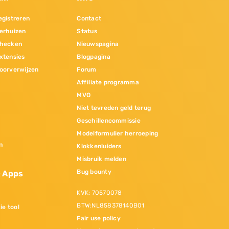
gistreren
Contact
erhuizen
Status
hecken
Nieuwspagina
xtensies
Blogpagina
oorverwijzen
Forum
Affiliate programma
MVO
Niet tevreden geld terug
Geschillencommissie
Modelformulier herroeping
n
Klokkenluiders
Misbruik melden
Bug bounty
& Apps
KVK: 70570078
BTW:NL858378140B01
ie tool
Fair use policy