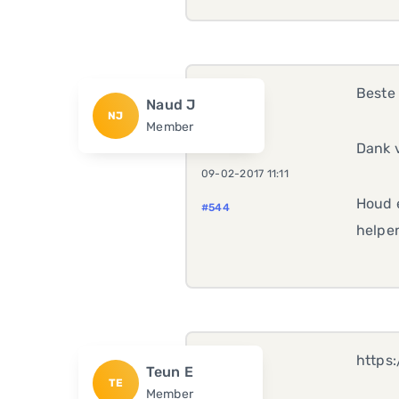
Beste
Naud J
NJ
Member
Dank v
09-02-2017 11:11
Houd e
#544
helpe
https
Teun E
TE
Member