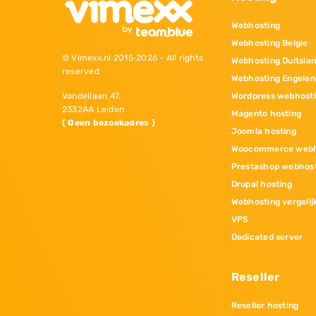
Webhosting
Webhosting Belgie
© Vimexx.nl 2015‐2026 - All rights
Webhosting Duitsla
reserved
Webhosting Engelan
Wordpress webhost
Vondellaan 47,
2332AA Leiden
Magento hosting
( Geen bezoekadres )
Joomla hosting
Woocommerce webh
Prestashop webhos
Drupal hosting
Webhosting vergelij
VPS
Dedicated server
Reseller
Reseller hosting