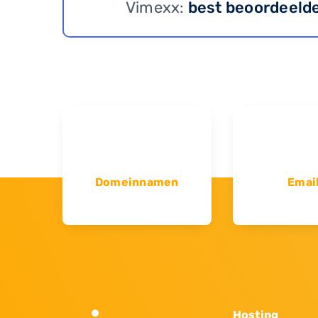
Vimexx:
best beoordeeld
Domeinnamen
Emai
Hosting