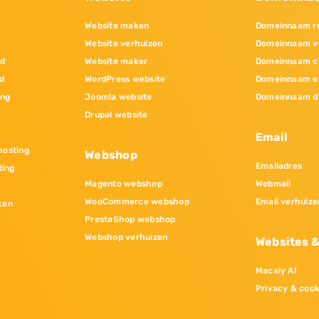
Website maken
Domeinnaam re
Website verhuizen
Domeinnaam v
nd
Website maker
Domeinnaam c
d
WordPress website
Domeinnaam e
ing
Joomla website
Domeinnaam d
Drupal website
Email
osting
Webshop
Emailadres
ting
Magento webshop
Webmail
WooCommerce webshop
Email verhuize
ken
PrestaShop webshop
Webshop verhuizen
Websites 
Macaly AI
Privacy & cook