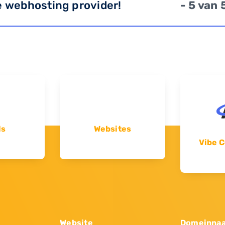
e webhosting provider!
- 5 van 
ls
Websites
Vibe C
Website
Domeinna