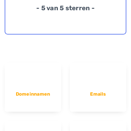
- 5 van 5 sterren -
Domeinnamen
Emails