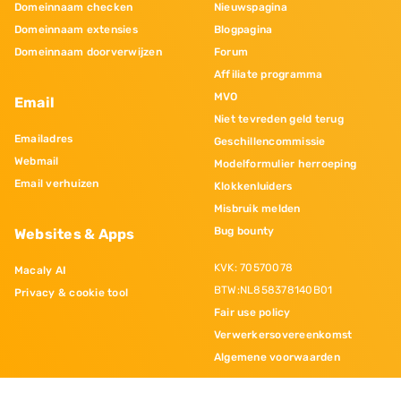
Domeinnaam checken
Nieuwspagina
Domeinnaam extensies
Blogpagina
Domeinnaam doorverwijzen
Forum
Affiliate programma
MVO
Email
Niet tevreden geld terug
Emailadres
Geschillencommissie
Webmail
Modelformulier herroeping
Email verhuizen
Klokkenluiders
Misbruik melden
Bug bounty
Websites & Apps
KVK: 70570078
Macaly AI
BTW:NL858378140B01
Privacy & cookie tool
Fair use policy
Verwerkersovereenkomst
Algemene voorwaarden