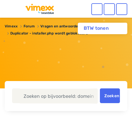
Vimexx
Forum
Vragen en antwoorden
Webhosting
BTW tonen
Duplicator - installer.php wordt geblokkeerd
Zoeken