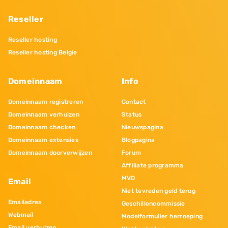
Reseller
Reseller hosting
Reseller hosting Belgie
Domeinnaam
Info
Domeinnaam registreren
Contact
Domeinnaam verhuizen
Status
Domeinnaam checken
Nieuwspagina
Domeinnaam extensies
Blogpagina
Domeinnaam doorverwijzen
Forum
Affiliate programma
MVO
Email
Niet tevreden geld terug
Emailadres
Geschillencommissie
Webmail
Modelformulier herroeping
Email verhuizen