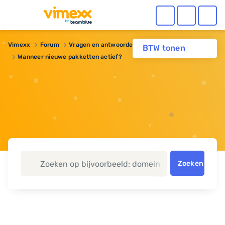
Vimexx
Forum
Vragen en antwoorden
Webhosting
BTW tonen
Wanneer nieuwe pakketten actief?
Zoeken