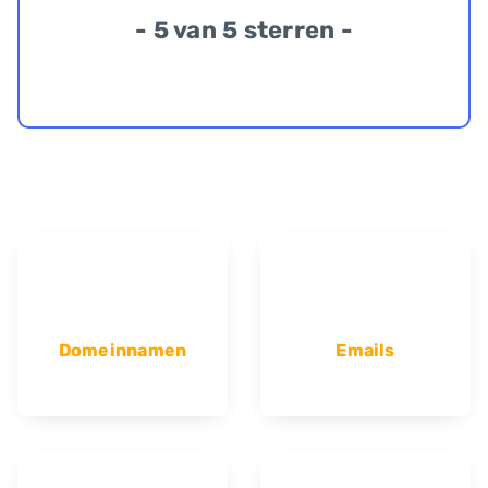
- 5 van 5 sterren -
Domeinnamen
Emails