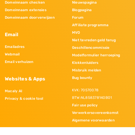
Domeinnaam checken
Nieuwspagina
Domeinnaam extensies
Blogpagina
Domeinnaam doorverwijzen
Forum
Affiliate programma
MVO
Email
Niet tevreden geld terug
Emailadres
Geschillencommissie
Webmail
Modelformulier herroeping
Email verhuizen
Klokkenluiders
Misbruik melden
Bug bounty
Websites & Apps
KVK: 70570078
Macaly AI
BTW:NL858378140B01
Privacy & cookie tool
Fair use policy
Verwerkersovereenkomst
Algemene voorwaarden