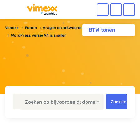
Vimexx
Forum
Vragen en antwoorden
Webhosting
BTW tonen
WordPress versie 9.1 is sneller
Zoeken