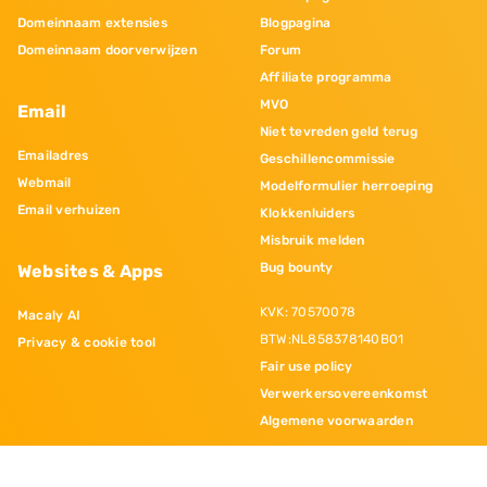
Domeinnaam extensies
Blogpagina
Domeinnaam doorverwijzen
Forum
Affiliate programma
MVO
Email
Niet tevreden geld terug
Emailadres
Geschillencommissie
Webmail
Modelformulier herroeping
Email verhuizen
Klokkenluiders
Misbruik melden
Bug bounty
Websites & Apps
KVK: 70570078
Macaly AI
BTW:NL858378140B01
Privacy & cookie tool
Fair use policy
Verwerkersovereenkomst
Algemene voorwaarden