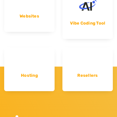
Websites
Vibe Coding Tool
Hosting
Resellers