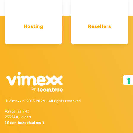
Hosting
Resellers
© Vimexx.nl 2015‐2026 - All rights reserved
Vondellaan 47,
2332AA Leiden
( Geen bezoekadres )