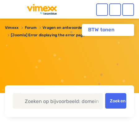
Vimexx
Forum
Vragen en antwoorden
Webhosting
BTW tonen
[Joomla] Error displaying the error page
Zoeken