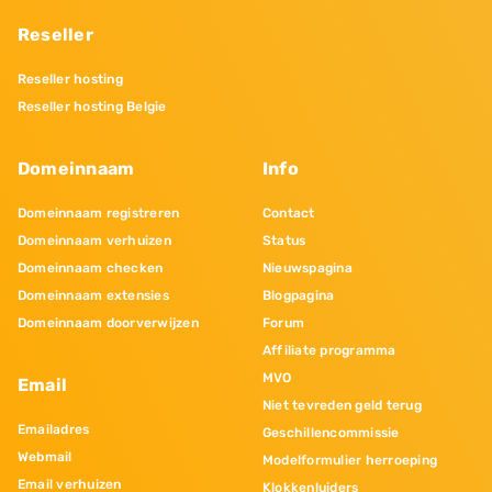
Reseller
Reseller hosting
Reseller hosting Belgie
Domeinnaam
Info
Domeinnaam registreren
Contact
Domeinnaam verhuizen
Status
Domeinnaam checken
Nieuwspagina
Domeinnaam extensies
Blogpagina
Domeinnaam doorverwijzen
Forum
Affiliate programma
MVO
Email
Niet tevreden geld terug
Emailadres
Geschillencommissie
Webmail
Modelformulier herroeping
Email verhuizen
Klokkenluiders