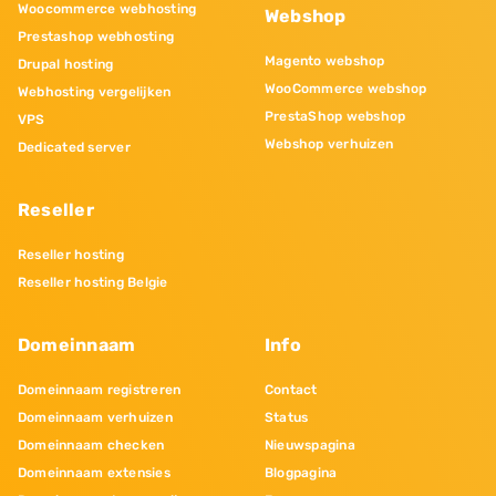
Woocommerce webhosting
Webshop
Prestashop webhosting
Magento webshop
Drupal hosting
WooCommerce webshop
Webhosting vergelijken
PrestaShop webshop
VPS
Webshop verhuizen
Dedicated server
Reseller
Reseller hosting
Reseller hosting Belgie
Domeinnaam
Info
Domeinnaam registreren
Contact
Domeinnaam verhuizen
Status
Domeinnaam checken
Nieuwspagina
Domeinnaam extensies
Blogpagina