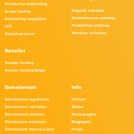
Prestashop webhosting
Magento webshop
Drupal hosting
WooCommerce webshop
Webhosting vergelijken
PrestaShop webshop
VPS
Webshop verhuizen
Dedicated server
Reseller
Reseller hosting
Reseller hosting Belgie
Domeinnaam
Info
Domeinnaam registreren
Contact
Domeinnaam verhuizen
Status
Domeinnaam checken
Nieuwspagina
Domeinnaam extensies
Blogpagina
Domeinnaam doorverwijzen
Forum