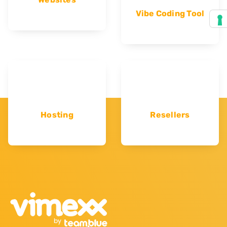
Vibe Coding Tool
Hosting
Resellers