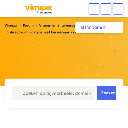
Vimexx
Forum
Vragen en antwoorden
Webhosting
BTW tonen
directadmin pagina niet bereikbaar - unable to connect
Zoeken