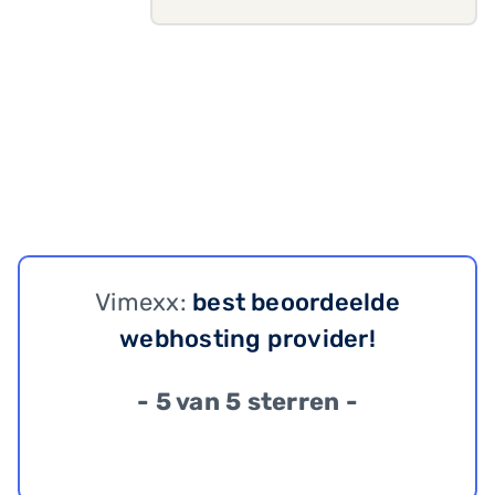
Vimexx:
best beoordeelde
webhosting provider!
- 5 van 5 sterren -