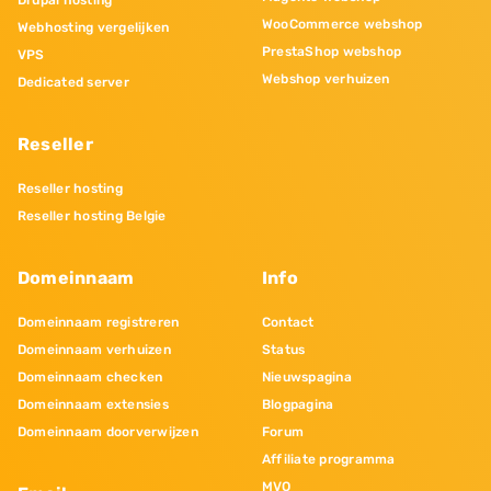
Drupal hosting
WooCommerce webshop
Webhosting vergelijken
PrestaShop webshop
VPS
Webshop verhuizen
Dedicated server
Reseller
Reseller hosting
Reseller hosting Belgie
Domeinnaam
Info
Domeinnaam registreren
Contact
Domeinnaam verhuizen
Status
Domeinnaam checken
Nieuwspagina
Domeinnaam extensies
Blogpagina
Domeinnaam doorverwijzen
Forum
Affiliate programma
MVO