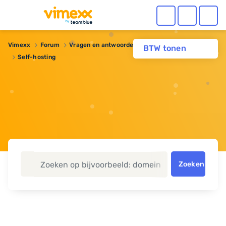
Vimexx
Forum
Vragen en antwoorden
Webhosting
BTW tonen
Self-hosting
Zoeken