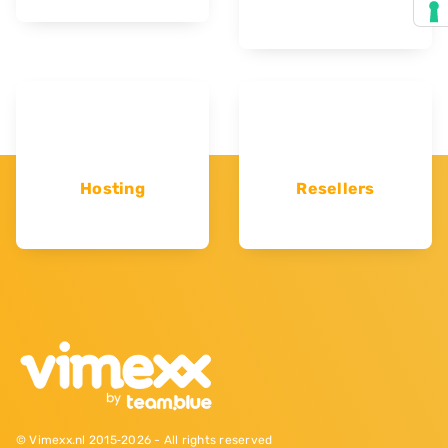
Hosting
Resellers
© Vimexx.nl 2015‐2026 - All rights reserved