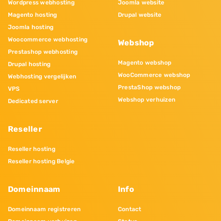
Wordpress webhosting
Joomla website
Magento hosting
Drupal website
Joomla hosting
Woocommerce webhosting
Webshop
Prestashop webhosting
Magento webshop
Drupal hosting
WooCommerce webshop
Webhosting vergelijken
PrestaShop webshop
VPS
Webshop verhuizen
Dedicated server
Reseller
Reseller hosting
Reseller hosting Belgie
Domeinnaam
Info
Domeinnaam registreren
Contact