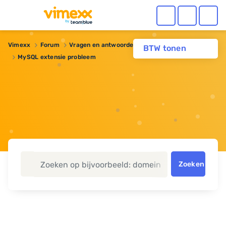
Vimexx
Forum
Vragen en antwoorden
Webhosting
BTW tonen
MySQL extensie probleem
Zoeken