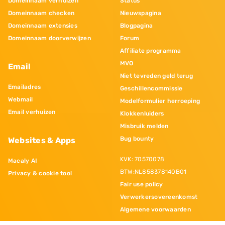
Domeinnaam verhuizen
Status
Domeinnaam checken
Nieuwspagina
Domeinnaam extensies
Blogpagina
Domeinnaam doorverwijzen
Forum
Affiliate programma
MVO
Email
Niet tevreden geld terug
Emailadres
Geschillencommissie
Webmail
Modelformulier herroeping
Email verhuizen
Klokkenluiders
Misbruik melden
Bug bounty
Websites & Apps
KVK: 70570078
Macaly AI
BTW:NL858378140B01
Privacy & cookie tool
Fair use policy
Verwerkersovereenkomst
Algemene voorwaarden