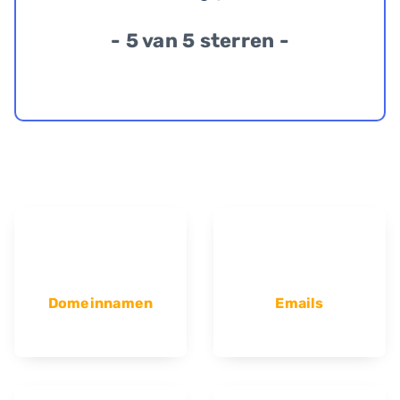
- 5 van 5 sterren -
Domeinnamen
Emails