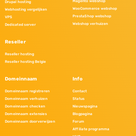
Magento webshop
Drupal hosting
WooCommerce webshop
Webhosting vergelijken
PrestaShop webshop
VPS
Webshop verhuizen
Dedicated server
Reseller
Reseller hosting
Reseller hosting Belgie
Domeinnaam
Info
Domeinnaam registreren
Contact
Domeinnaam verhuizen
Status
Domeinnaam checken
Nieuwspagina
Domeinnaam extensies
Blogpagina
Domeinnaam doorverwijzen
Forum
Affiliate programma