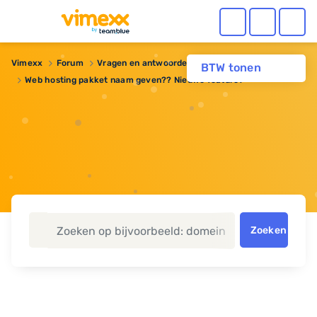
Vimexx
Forum
Vragen en antwoorden
Webhosting
BTW tonen
Web hosting pakket naam geven?? Nieuwe feature?
Zoeken