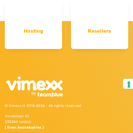
Hosting
Resellers
© Vimexx.nl 2015‐2026 - All rights reserved
Vondellaan 47,
2332AA Leiden
( Geen bezoekadres )