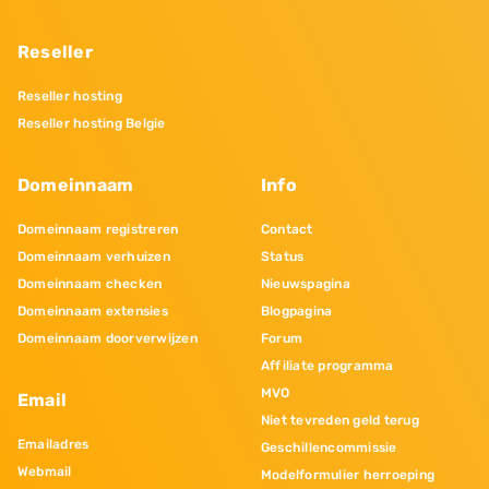
Reseller
Reseller hosting
Reseller hosting Belgie
Domeinnaam
Info
Domeinnaam registreren
Contact
Domeinnaam verhuizen
Status
Domeinnaam checken
Nieuwspagina
Domeinnaam extensies
Blogpagina
Domeinnaam doorverwijzen
Forum
Affiliate programma
MVO
Email
Niet tevreden geld terug
Emailadres
Geschillencommissie
Webmail
Modelformulier herroeping