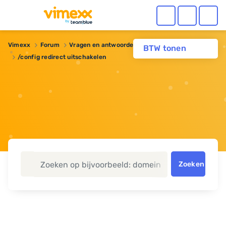
Vimexx
Forum
Vragen en antwoorden
Webhosting
BTW tonen
/config redirect uitschakelen
Zoeken