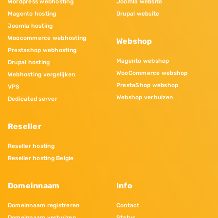
Wordpress webhosting
Joomla website
Magento hosting
Drupal website
Joomla hosting
Woocommerce webhosting
Webshop
Prestashop webhosting
Magento webshop
Drupal hosting
WooCommerce webshop
Webhosting vergelijken
PrestaShop webshop
VPS
Webshop verhuizen
Dedicated server
Reseller
Reseller hosting
Reseller hosting Belgie
Domeinnaam
Info
Domeinnaam registreren
Contact
Domeinnaam verhuizen
Status