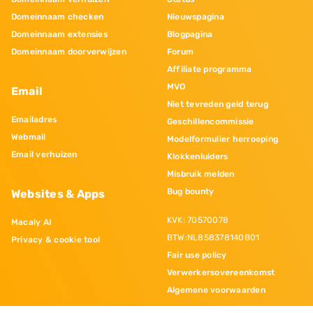
Domeinnaam checken
Nieuwspagina
Domeinnaam extensies
Blogpagina
Domeinnaam doorverwijzen
Forum
Affiliate programma
MVO
Email
Niet tevreden geld terug
Emailadres
Geschillencommissie
Webmail
Modelformulier herroeping
Email verhuizen
Klokkenluiders
Misbruik melden
Bug bounty
Websites & Apps
KVK: 70570078
Macaly AI
BTW:NL858378140B01
Privacy & cookie tool
Fair use policy
Verwerkersovereenkomst
Algemene voorwaarden