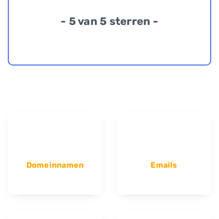
- 5 van 5 sterren -
Domeinnamen
Emails