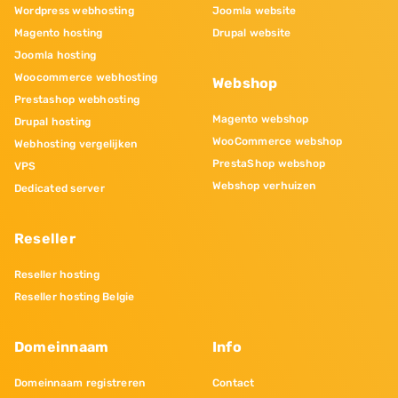
Wordpress webhosting
Joomla website
Magento hosting
Drupal website
Joomla hosting
Woocommerce webhosting
Webshop
Prestashop webhosting
Magento webshop
Drupal hosting
WooCommerce webshop
Webhosting vergelijken
PrestaShop webshop
VPS
Webshop verhuizen
Dedicated server
Reseller
Reseller hosting
Reseller hosting Belgie
Domeinnaam
Info
Domeinnaam registreren
Contact