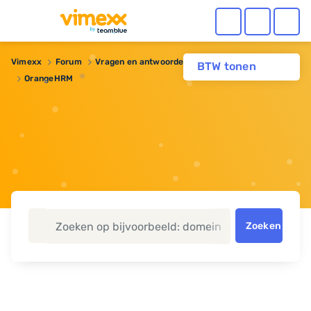
Vimexx
Forum
Vragen en antwoorden
Webhosting
BTW tonen
OrangeHRM
Zoeken