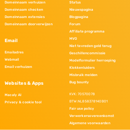
Domeinnaam verhuizen
Status
Domeinnaam checken
Nieuwspagina
Domeinnaam extensies
Blogpagina
Domeinnaam doorverwijzen
Forum
Affiliate programma
MVO
Email
Niet tevreden geld terug
Emailadres
Geschillencommissie
Webmail
Modelformulier herroeping
Email verhuizen
Klokkenluiders
Misbruik melden
Bug bounty
Websites & Apps
KVK: 70570078
Macaly AI
BTW:NL858378140B01
Privacy & cookie tool
Fair use policy
Verwerkersovereenkomst
Algemene voorwaarden