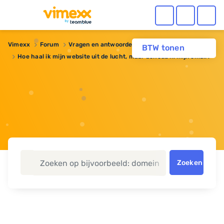
Vimexx
Forum
Vragen en antwoorden
Webhosting
BTW tonen
Hoe haal ik mijn website uit de lucht, maar behoud ik mijn email?
Zoeken