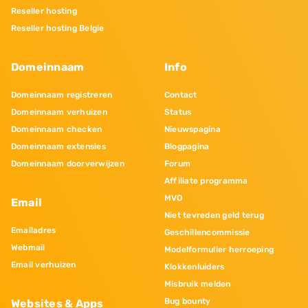
Reseller hosting
Reseller hosting Belgie
Domeinnaam
Info
Domeinnaam registreren
Contact
Domeinnaam verhuizen
Status
Domeinnaam checken
Nieuwspagina
Domeinnaam extensies
Blogpagina
Domeinnaam doorverwijzen
Forum
Affiliate programma
MVO
Email
Niet tevreden geld terug
Emailadres
Geschillencommissie
Webmail
Modelformulier herroeping
Email verhuizen
Klokkenluiders
Misbruik melden
Bug bounty
Websites & Apps