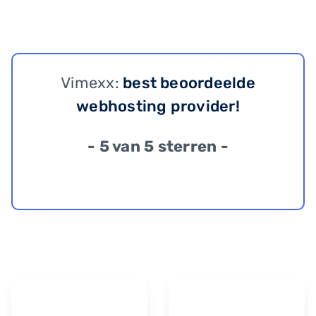
Vimexx:
best beoordeelde
webhosting provider!
- 5 van 5 sterren -