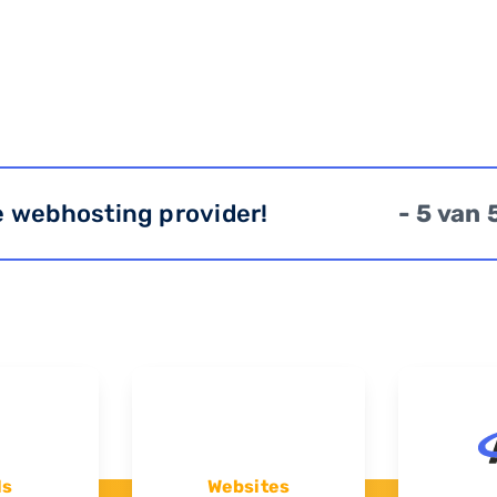
e webhosting provider!
- 5 van 
ls
Websites