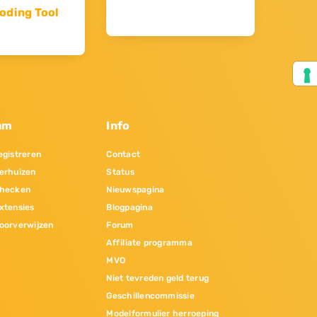
oding Tool
am
Info
gistreren
Contact
erhuizen
Status
hecken
Nieuwspagina
xtensies
Blogpagina
oorverwijzen
Forum
Affiliate programma
MVO
Niet tevreden geld terug
Geschillencommissie
Modelformulier herroeping