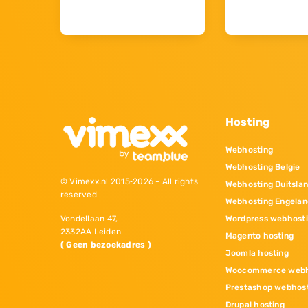
Hosting
Webhosting
Webhosting Belgie
© Vimexx.nl 2015‐2026 - All rights
Webhosting Duitsla
reserved
Webhosting Engelan
Wordpress webhost
Vondellaan 47,
2332AA Leiden
Magento hosting
( Geen bezoekadres )
Joomla hosting
Woocommerce webh
Prestashop webhos
Drupal hosting