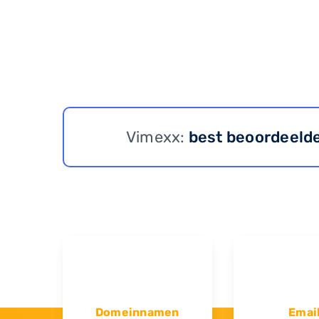
Vimexx:
best beoordeeld
Domeinnamen
Emai