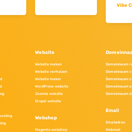
Vibe C
Website
Domeinna
Website maken
Domeinnaam re
Website verhuizen
Domeinnaam v
nd
Website maker
Domeinnaam c
d
WordPress website
Domeinnaam e
ing
Joomla website
Domeinnaam d
Drupal website
Email
osting
Webshop
Emailadres
ting
Magento webshop
Webmail