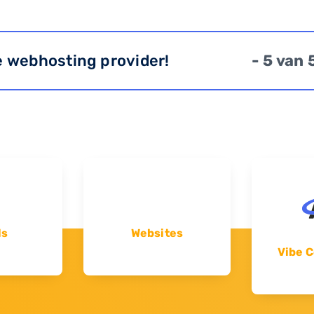
e webhosting provider!
- 5 van 
ls
Websites
Vibe C