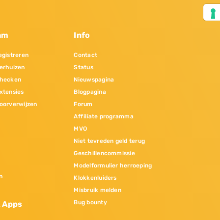
am
Info
gistreren
Contact
erhuizen
Status
hecken
Nieuwspagina
xtensies
Blogpagina
oorverwijzen
Forum
Affiliate programma
MVO
Niet tevreden geld terug
Geschillencommissie
Modelformulier herroeping
n
Klokkenluiders
Misbruik melden
Bug bounty
& Apps