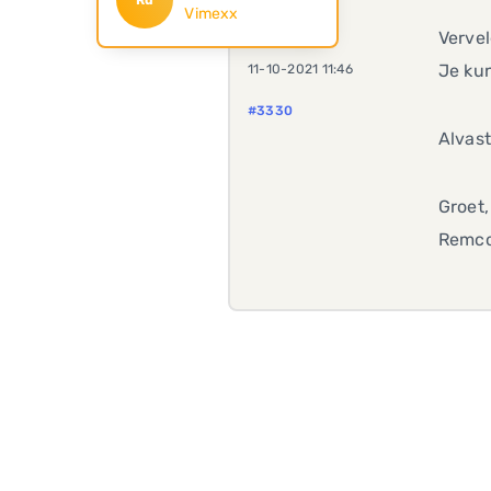
Vimexx
Vervel
Je kun
11-10-2021 11:46
#3330
Alvast
Groet,
Remc