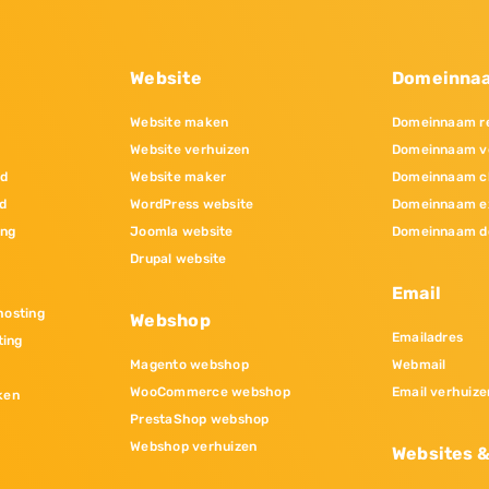
Website
Domeinna
Website maken
Domeinnaam re
Website verhuizen
Domeinnaam v
nd
Website maker
Domeinnaam c
d
WordPress website
Domeinnaam e
ing
Joomla website
Domeinnaam d
Drupal website
Email
osting
Webshop
Emailadres
ting
Magento webshop
Webmail
WooCommerce webshop
Email verhuize
ken
PrestaShop webshop
Webshop verhuizen
Websites 