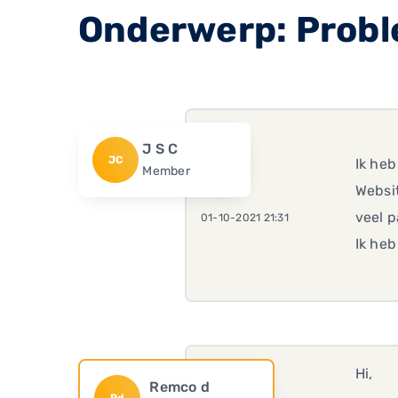
Onderwerp: Probl
J S C
JC
Ik heb
Member
Websi
veel p
01-10-2021 21:31
Ik he
Hi,
Remco d
Rd