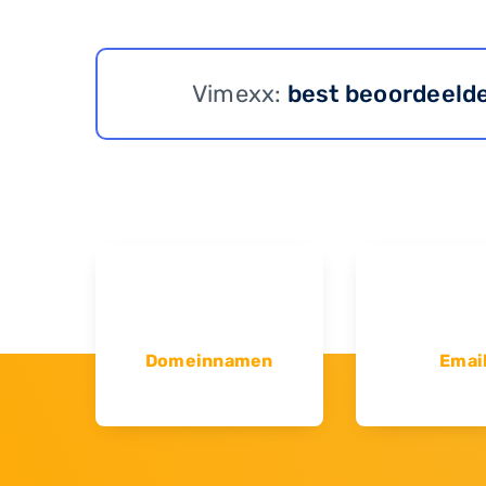
Vimexx:
best beoordeeld
Domeinnamen
Emai