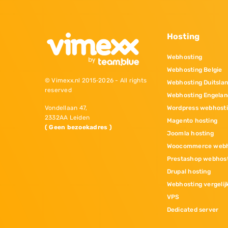
Hosting
Webhosting
Webhosting Belgie
© Vimexx.nl 2015‐2026 - All rights
Webhosting Duitsla
reserved
Webhosting Engelan
Wordpress webhost
Vondellaan 47,
2332AA Leiden
Magento hosting
( Geen bezoekadres )
Joomla hosting
Woocommerce webh
Prestashop webhos
Drupal hosting
Webhosting vergelij
VPS
Dedicated server