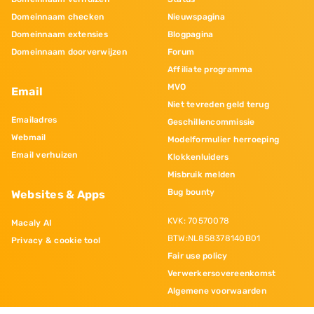
Domeinnaam checken
Nieuwspagina
Domeinnaam extensies
Blogpagina
Domeinnaam doorverwijzen
Forum
Affiliate programma
MVO
Email
Niet tevreden geld terug
Emailadres
Geschillencommissie
Webmail
Modelformulier herroeping
Email verhuizen
Klokkenluiders
Misbruik melden
Bug bounty
Websites & Apps
KVK: 70570078
Macaly AI
BTW:NL858378140B01
Privacy & cookie tool
Fair use policy
Verwerkersovereenkomst
Algemene voorwaarden