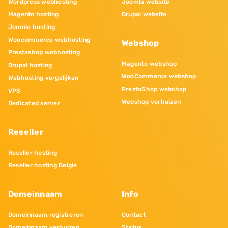
Wordpress webhosting
Joomla website
Magento hosting
Drupal website
Joomla hosting
Woocommerce webhosting
Webshop
Prestashop webhosting
Magento webshop
Drupal hosting
WooCommerce webshop
Webhosting vergelijken
PrestaShop webshop
VPS
Webshop verhuizen
Dedicated server
Reseller
Reseller hosting
Reseller hosting Belgie
Domeinnaam
Info
Domeinnaam registreren
Contact
Domeinnaam verhuizen
Status