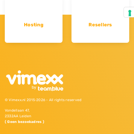
Hosting
Resellers
© Vimexx.nl 2015‐2026 - All rights reserved
Vondellaan 47,
2332AA Leiden
( Geen bezoekadres )