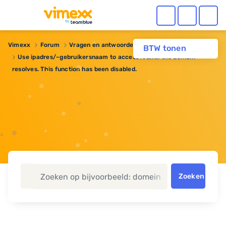
Vimexx
Forum
Vragen en antwoorden
Reseller hosting
BTW tonen
Use ipadres/~gebruikersnaam to access it until the domain
resolves. This function has been disabled.
Zoeken