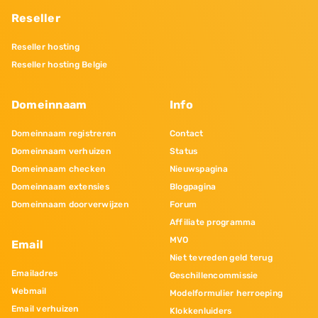
Reseller
Reseller hosting
Reseller hosting Belgie
Domeinnaam
Info
Domeinnaam registreren
Contact
Domeinnaam verhuizen
Status
Domeinnaam checken
Nieuwspagina
Domeinnaam extensies
Blogpagina
Domeinnaam doorverwijzen
Forum
Affiliate programma
MVO
Email
Niet tevreden geld terug
Emailadres
Geschillencommissie
Webmail
Modelformulier herroeping
Email verhuizen
Klokkenluiders