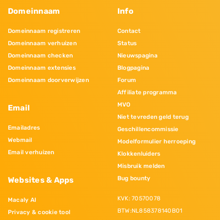
Domeinnaam
Info
Domeinnaam registreren
Contact
Domeinnaam verhuizen
Status
Domeinnaam checken
Nieuwspagina
Domeinnaam extensies
Blogpagina
Domeinnaam doorverwijzen
Forum
Affiliate programma
MVO
Email
Niet tevreden geld terug
Emailadres
Geschillencommissie
Webmail
Modelformulier herroeping
Email verhuizen
Klokkenluiders
Misbruik melden
Bug bounty
Websites & Apps
KVK: 70570078
Macaly AI
BTW:NL858378140B01
Privacy & cookie tool