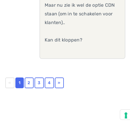
Maar nu zie ik wel de optie CDN
staan (om in te schakelen voor
klanten)..
Kan dit kloppen?
«
1
2
3
4
»