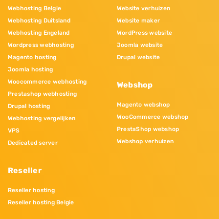
Webhosting Belgie
Website verhuizen
Webhosting Duitsland
Website maker
Webhosting Engeland
WordPress website
Wordpress webhosting
Joomla website
Magento hosting
Drupal website
Joomla hosting
Woocommerce webhosting
Webshop
Prestashop webhosting
Magento webshop
Drupal hosting
WooCommerce webshop
Webhosting vergelijken
PrestaShop webshop
VPS
Webshop verhuizen
Dedicated server
Reseller
Reseller hosting
Reseller hosting Belgie