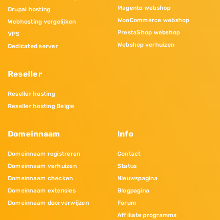
Magento webshop
Drupal hosting
WooCommerce webshop
Webhosting vergelijken
PrestaShop webshop
VPS
Webshop verhuizen
Dedicated server
Reseller
Reseller hosting
Reseller hosting Belgie
Domeinnaam
Info
Domeinnaam registreren
Contact
Domeinnaam verhuizen
Status
Domeinnaam checken
Nieuwspagina
Domeinnaam extensies
Blogpagina
Domeinnaam doorverwijzen
Forum
Affiliate programma