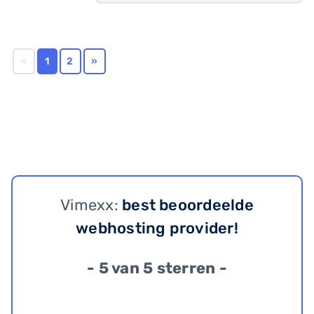
«
1
2
»
Vimexx:
best beoordeelde
webhosting provider!
- 5 van 5 sterren -