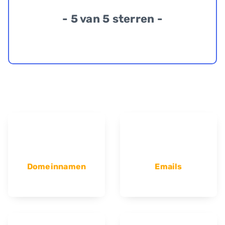
- 5 van 5 sterren -
Domeinnamen
Emails