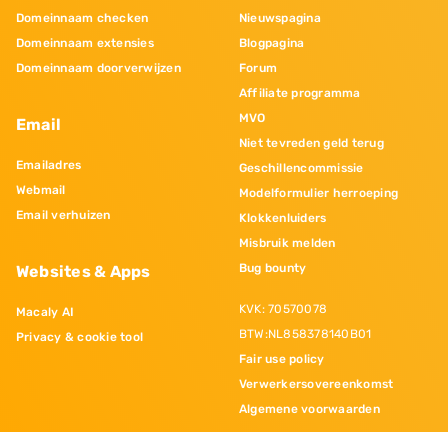
Domeinnaam checken
Nieuwspagina
Domeinnaam extensies
Blogpagina
Domeinnaam doorverwijzen
Forum
Affiliate programma
MVO
Email
Niet tevreden geld terug
Emailadres
Geschillencommissie
Webmail
Modelformulier herroeping
Email verhuizen
Klokkenluiders
Misbruik melden
Bug bounty
Websites & Apps
KVK: 70570078
Macaly AI
BTW:NL858378140B01
Privacy & cookie tool
Fair use policy
Verwerkersovereenkomst
Algemene voorwaarden