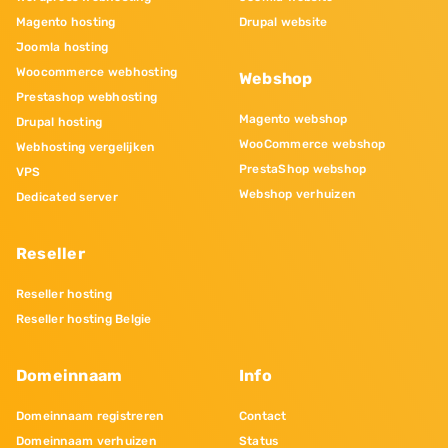
Magento hosting
Drupal website
Joomla hosting
Woocommerce webhosting
Webshop
Prestashop webhosting
Magento webshop
Drupal hosting
WooCommerce webshop
Webhosting vergelijken
PrestaShop webshop
VPS
Webshop verhuizen
Dedicated server
Reseller
Reseller hosting
Reseller hosting Belgie
Domeinnaam
Info
Domeinnaam registreren
Contact
Domeinnaam verhuizen
Status