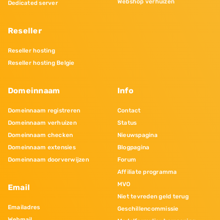
Webshop verhuizen
Dedicated server
Reseller
Reseller hosting
Reseller hosting Belgie
Domeinnaam
Info
Domeinnaam registreren
Contact
Domeinnaam verhuizen
Status
Domeinnaam checken
Nieuwspagina
Domeinnaam extensies
Blogpagina
Domeinnaam doorverwijzen
Forum
Affiliate programma
MVO
Email
Niet tevreden geld terug
Emailadres
Geschillencommissie
Webmail