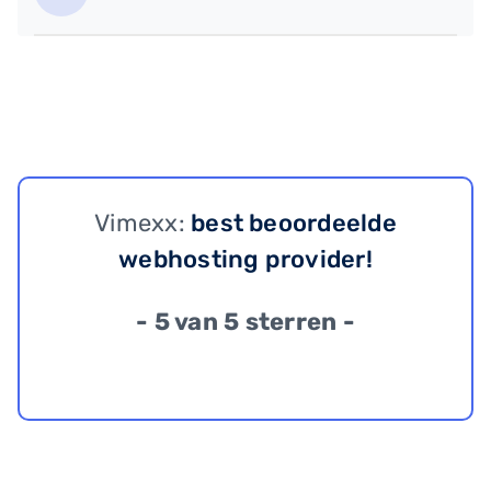
Vimexx:
best beoordeelde
webhosting provider!
- 5 van 5 sterren -