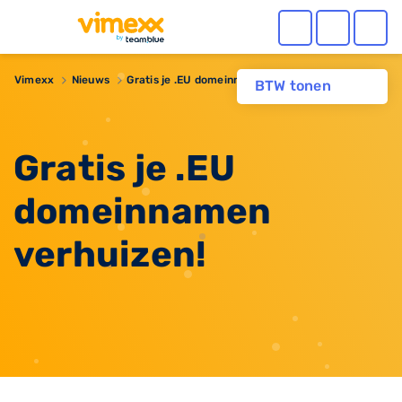
Vimexx
Nieuws
Gratis je .EU domeinnamen verhuizen!
BTW tonen
Gratis je .EU
domeinnamen
verhuizen!