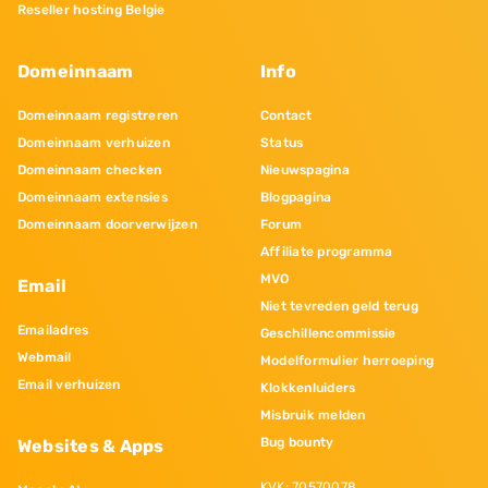
Reseller hosting Belgie
Domeinnaam
Info
Domeinnaam registreren
Contact
Domeinnaam verhuizen
Status
Domeinnaam checken
Nieuwspagina
Domeinnaam extensies
Blogpagina
Domeinnaam doorverwijzen
Forum
Affiliate programma
MVO
Email
Niet tevreden geld terug
Emailadres
Geschillencommissie
Webmail
Modelformulier herroeping
Email verhuizen
Klokkenluiders
Misbruik melden
Bug bounty
Websites & Apps
KVK: 70570078