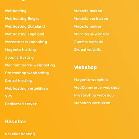
Webhosting
Website maken
Webhosting Belgie
Website verhuizen
Webhosting Duitsland
Website maker
Webhosting Engeland
WordPress website
Wordpress webhosting
Joomla website
Magento hosting
Drupal website
Joomla hosting
Woocommerce webhosting
Webshop
Prestashop webhosting
Magento webshop
Drupal hosting
WooCommerce webshop
Webhosting vergelijken
PrestaShop webshop
VPS
Webshop verhuizen
Dedicated server
Reseller
Reseller hosting