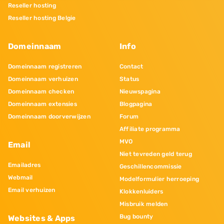
Reseller hosting
Reseller hosting Belgie
Domeinnaam
Info
Domeinnaam registreren
Contact
Domeinnaam verhuizen
Status
Domeinnaam checken
Nieuwspagina
Domeinnaam extensies
Blogpagina
Domeinnaam doorverwijzen
Forum
Affiliate programma
MVO
Email
Niet tevreden geld terug
Emailadres
Geschillencommissie
Webmail
Modelformulier herroeping
Email verhuizen
Klokkenluiders
Misbruik melden
Bug bounty
Websites & Apps